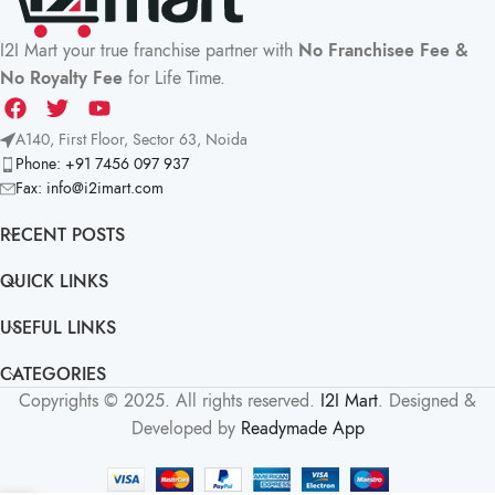
I2I Mart your true franchise partner with
No Franchisee Fee &
No Royalty Fee
for Life Time.
A140, First Floor, Sector 63, Noida
Phone: +91 7456 097 937
Fax:
info@i2imart.com
RECENT POSTS
QUICK LINKS
USEFUL LINKS
CATEGORIES
Copyrights © 2025. All rights reserved.
I2I Mart
. Designed &
Developed by
Readymade App